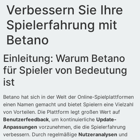
Verbessern Sie Ihre
Spielerfahrung mit
Betano
Einleitung: Warum Betano
für Spieler von Bedeutung
ist
Betano hat sich in der Welt der Online-Spielplattformen
einen Namen gemacht und bietet Spielern eine Vielzahl
von Vorteilen. Die Plattform legt großen Wert auf
Benutzerfeedback
, um kontinuierliche
Update-
Anpassungen
vorzunehmen, die die Spielerfahrung
verbessern. Durch regelmäßige
Nutzeranalysen
und