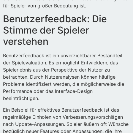
für Spieler von großer Bedeutung ist.
Benutzerfeedback: Die
Stimme der Spieler
verstehen
Benutzerfeedback ist ein unverzichtbarer Bestandteil
der Spielevaluation. Es ermöglicht Entwicklern, das
Spielerlebnis aus der Perspektive der Nutzer zu
betrachten. Durch Nutzeranalysen können häufige
Probleme identifiziert werden, die möglicherweise die
Performance oder das Interface-Design
beeinträchtigen.
Ein Beispiel für effektives Benutzerfeedback ist das
regelmäßige Einholen von Verbesserungsvorschlägen
nach Update-Anpassungen. Spieler äußern oft Wünsche
bezüglich neuer Features oder Anpassungen, die ihre