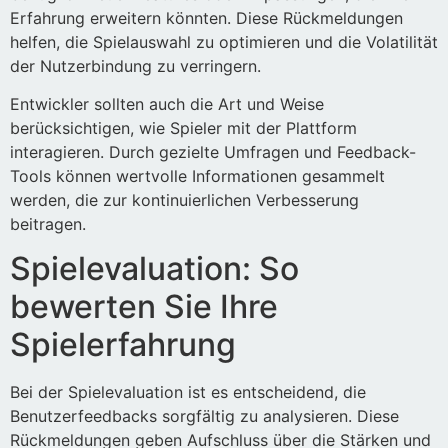
Erfahrung erweitern könnten. Diese Rückmeldungen
helfen, die Spielauswahl zu optimieren und die Volatilität
der Nutzerbindung zu verringern.
Entwickler sollten auch die Art und Weise
berücksichtigen, wie Spieler mit der Plattform
interagieren. Durch gezielte Umfragen und Feedback-
Tools können wertvolle Informationen gesammelt
werden, die zur kontinuierlichen Verbesserung
beitragen.
Spielevaluation: So
bewerten Sie Ihre
Spielerfahrung
Bei der Spielevaluation ist es entscheidend, die
Benutzerfeedbacks sorgfältig zu analysieren. Diese
Rückmeldungen geben Aufschluss über die Stärken und