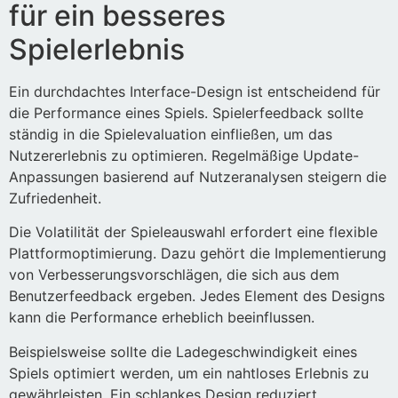
für ein besseres
Spielerlebnis
Ein durchdachtes Interface-Design ist entscheidend für
die Performance eines Spiels. Spielerfeedback sollte
ständig in die Spielevaluation einfließen, um das
Nutzererlebnis zu optimieren. Regelmäßige Update-
Anpassungen basierend auf Nutzeranalysen steigern die
Zufriedenheit.
Die Volatilität der Spieleauswahl erfordert eine flexible
Plattformoptimierung. Dazu gehört die Implementierung
von Verbesserungsvorschlägen, die sich aus dem
Benutzerfeedback ergeben. Jedes Element des Designs
kann die Performance erheblich beeinflussen.
Beispielsweise sollte die Ladegeschwindigkeit eines
Spiels optimiert werden, um ein nahtloses Erlebnis zu
gewährleisten. Ein schlankes Design reduziert