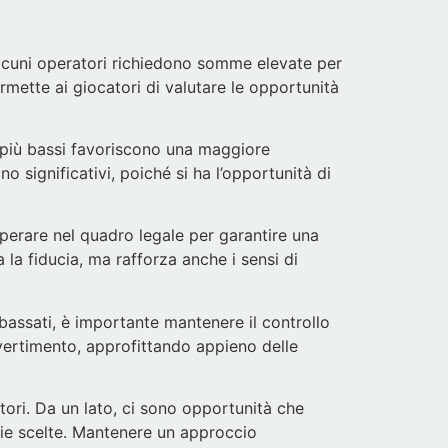
. Alcuni operatori richiedono somme elevate per
rmette ai giocatori di valutare le opportunità
i più bassi favoriscono una maggiore
o significativi, poiché si ha l’opportunità di
operare nel quadro legale per garantire una
la fiducia, ma rafforza anche i sensi di
bbassati, è importante mantenere il controllo
ivertimento, approfittando appieno delle
catori. Da un lato, ci sono opportunità che
rie scelte. Mantenere un approccio