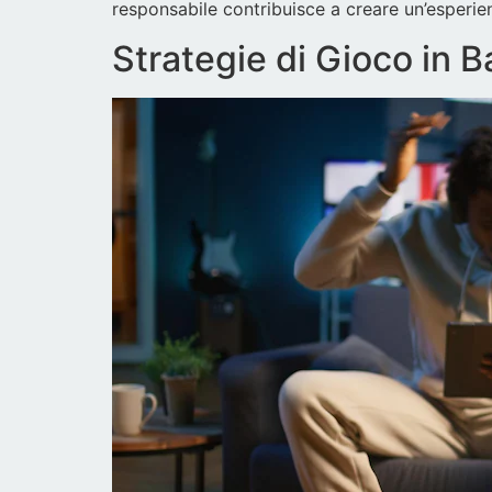
responsabile contribuisce a creare un’esperie
Strategie di Gioco in 