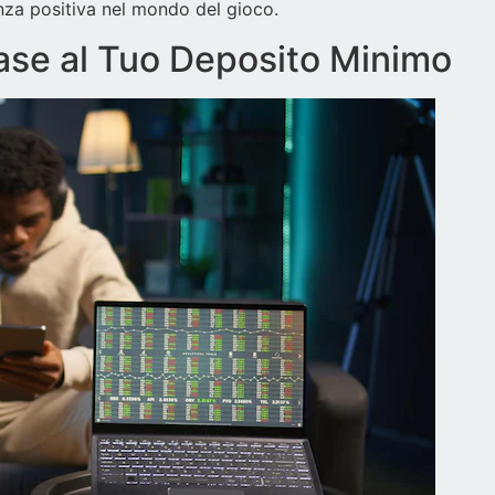
nza positiva nel mondo del gioco.
Base al Tuo Deposito Minimo