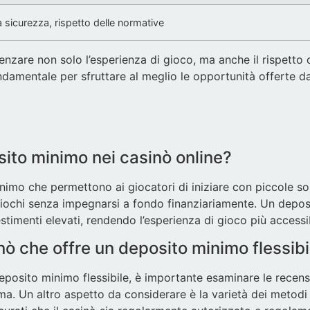
sicurezza, rispetto delle normative
nzare non solo l’esperienza di gioco, ma anche il rispetto 
ndamentale per sfruttare al meglio le opportunità offerte d
sito minimo nei casinò online?
minimo che permettono ai giocatori di iniziare con piccole 
giochi senza impegnarsi a fondo finanziariamente. Un depo
stimenti elevati, rendendo l’esperienza di gioco più accessib
ò che offre un deposito minimo flessibi
eposito minimo flessibile, è importante esaminare le recensio
forma. Un altro aspetto da considerare è la varietà dei metod