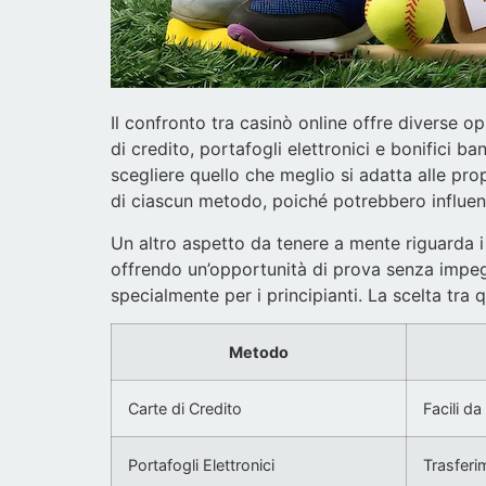
Il confronto tra casinò online offre diverse 
di credito, portafogli elettronici e bonifici ba
scegliere quello che meglio si adatta alle propr
di ciascun metodo, poiché potrebbero influen
Un altro aspetto da tenere a mente riguarda 
offrendo un’opportunità di prova senza impegn
specialmente per i principianti. La scelta tra
Metodo
Carte di Credito
Facili d
Portafogli Elettronici
Trasferim