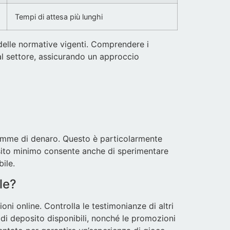
Tempi di attesa più lunghi
delle normative vigenti. Comprendere i
al settore, assicurando un approccio
somme di denaro. Questo è particolarmente
sito minimo consente anche di sperimentare
ile.
le?
ni online. Controlla le testimonianze di altri
i di deposito disponibili, nonché le promozioni