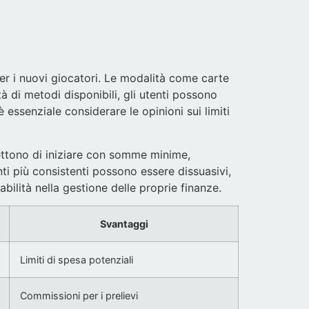
er i nuovi giocatori. Le modalità come carte
età di metodi disponibili, gli utenti possono
è essenziale considerare le opinioni sui limiti
ettono di iniziare con somme minime,
ti più consistenti possono essere dissuasivi,
bilità nella gestione delle proprie finanze.
Svantaggi
Limiti di spesa potenziali
Commissioni per i prelievi